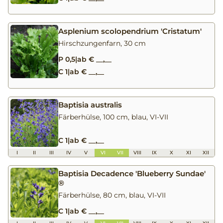
Asplenium scolopendrium 'Cristatum'
Hirschzungenfarn, 30 cm
P 0,5
|
ab € __,__
C 1
|
ab € __,__
Baptisia australis
Färberhülse, 100 cm, blau, VI-VII
C 1
|
ab € __,__
I
II
III
IV
V
VI
VII
VIII
IX
X
XI
XII
Baptisia Decadence 'Blueberry Sundae'
®
Färberhülse, 80 cm, blau, VI-VII
C 1
|
ab € __,__