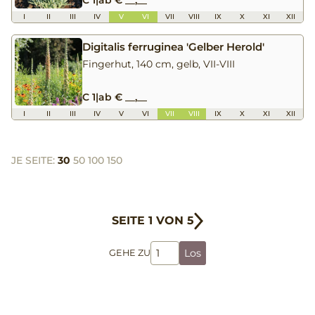
I
II
III
IV
V
VI
VII
VIII
IX
X
XI
XII
Digitalis ferruginea 'Gelber Herold'
Fingerhut, 140 cm, gelb, VII-VIII
C 1
|
ab € __,__
I
II
III
IV
V
VI
VII
VIII
IX
X
XI
XII
JE SEITE:
30
50
100
150
SEITE 1 VON 5
Los
GEHE ZU