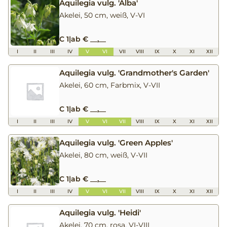
Aquilegia vulg. 'Alba'
Akelei, 50 cm, weiß, V-VI
C 1
|
ab € __,__
I
II
III
IV
V
VI
VII
VIII
IX
X
XI
XII
Aquilegia vulg. 'Grandmother's Garden'
Akelei, 60 cm, Farbmix, V-VII
C 1
|
ab € __,__
I
II
III
IV
V
VI
VII
VIII
IX
X
XI
XII
Aquilegia vulg. 'Green Apples'
Akelei, 80 cm, weiß, V-VII
C 1
|
ab € __,__
I
II
III
IV
V
VI
VII
VIII
IX
X
XI
XII
Aquilegia vulg. 'Heidi'
Akelei, 70 cm, rosa, VI-VIII