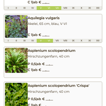
C 1
|
ab € __,__
I
II
III
IV
V
VI
VII
VIII
IX
X
XI
XII
Aquilegia vulgaris
Akelei, 65 cm, blau, V-VI
C 1
|
ab € __,__
I
II
III
IV
V
VI
VII
VIII
IX
X
XI
XII
Asplenium scolopendrium
Hirschzungenfarn, 40 cm
P 0,5
|
ab € __,__
C 1
|
ab € __,__
Asplenium scolopendrium 'Crispa'
Hirschzungenfarn, 40 cm
P 0,5
|
ab € __,__
C 1
|
ab € __,__