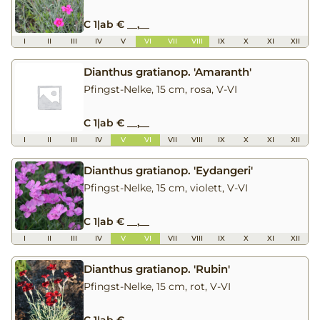
C 1
|
ab € __,__
I
II
III
IV
V
VI
VII
VIII
IX
X
XI
XII
Dianthus gratianop. 'Amaranth'
Pfingst-Nelke, 15 cm, rosa, V-VI
C 1
|
ab € __,__
I
II
III
IV
V
VI
VII
VIII
IX
X
XI
XII
Dianthus gratianop. 'Eydangeri'
Pfingst-Nelke, 15 cm, violett, V-VI
C 1
|
ab € __,__
I
II
III
IV
V
VI
VII
VIII
IX
X
XI
XII
Dianthus gratianop. 'Rubin'
Pfingst-Nelke, 15 cm, rot, V-VI
C 1
|
ab € __,__