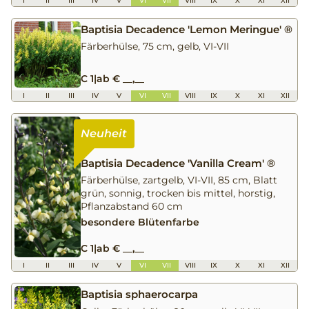
I
II
III
IV
V
VI
VII
VIII
IX
X
XI
XII
Baptisia Decadence 'Lemon Meringue' ®
Färberhülse, 75 cm, gelb, VI-VII
C 1
|
ab € __,__
I
II
III
IV
V
VI
VII
VIII
IX
X
XI
XII
Baptisia Decadence 'Vanilla Cream' ®
Färberhülse, zartgelb, VI-VII, 85 cm, Blatt
grün, sonnig, trocken bis mittel, horstig,
Pflanzabstand 60 cm
besondere Blütenfarbe
C 1
|
ab € __,__
I
II
III
IV
V
VI
VII
VIII
IX
X
XI
XII
Baptisia sphaerocarpa