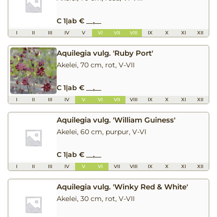
C 1
|
ab € __,__
I
II
III
IV
V
VI
VII
VIII
IX
X
XI
XII
Aquilegia vulg. 'Ruby Port'
Akelei, 70 cm, rot, V-VII
C 1
|
ab € __,__
I
II
III
IV
V
VI
VII
VIII
IX
X
XI
XII
Aquilegia vulg. 'William Guiness'
Akelei, 60 cm, purpur, V-VI
C 1
|
ab € __,__
I
II
III
IV
V
VI
VII
VIII
IX
X
XI
XII
Aquilegia vulg. 'Winky Red & White'
Akelei, 30 cm, rot, V-VII