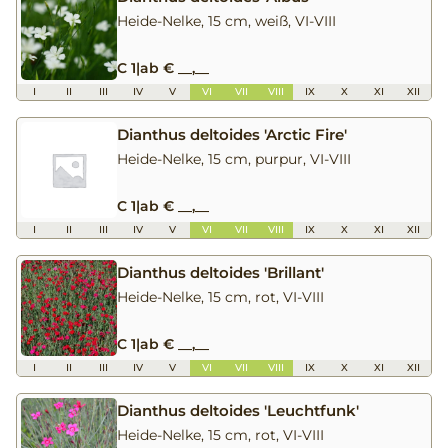
Heide-Nelke, 15 cm, weiß, VI-VIII
C 1
|
ab € __,__
I
II
III
IV
V
VI
VII
VIII
IX
X
XI
XII
Dianthus deltoides 'Arctic Fire'
Heide-Nelke, 15 cm, purpur, VI-VIII
C 1
|
ab € __,__
I
II
III
IV
V
VI
VII
VIII
IX
X
XI
XII
Dianthus deltoides 'Brillant'
Heide-Nelke, 15 cm, rot, VI-VIII
C 1
|
ab € __,__
I
II
III
IV
V
VI
VII
VIII
IX
X
XI
XII
Dianthus deltoides 'Leuchtfunk'
Heide-Nelke, 15 cm, rot, VI-VIII