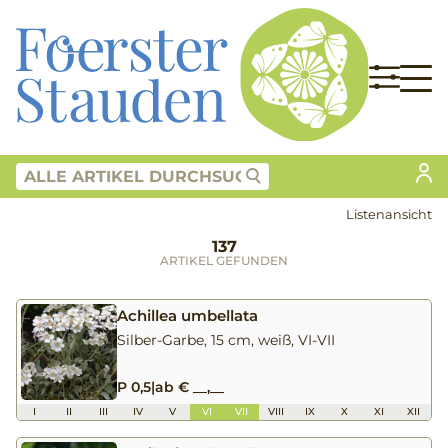
Listenansicht
137
ARTIKEL GEFUNDEN
Achillea umbellata
Silber-Garbe, 15 cm, weiß, VI-VII
P 0,5
|
ab € __,__
I
II
III
IV
V
VI
VII
VIII
IX
X
XI
XII