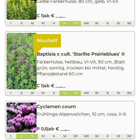
Gelbe Färberhülse, 80 cm, gelb, VI-VII
C 1
|
ab € __,__
I
II
III
IV
V
VI
VII
VIII
IX
X
XI
XII
Baptisia x cult. 'Starlite Prairieblues' ®
Färberhülse, hellblau, VI-VII, 90 cm, Blatt
grün, sonnig, trocken bis mittel, horstig,
Pflanzabstand 60 cm
C 1
|
ab € __,__
I
II
III
IV
V
VI
VII
VIII
IX
X
XI
XII
Cyclamen coum
Frühlings-Alpenveilchen, 10 cm, rosa, II-III
P 0,5
|
ab € __,__
I
II
III
IV
V
VI
VII
VIII
IX
X
XI
XII