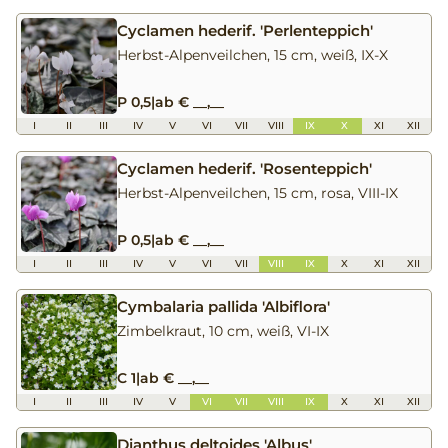
Cyclamen hederif. 'Perlenteppich'
Herbst-Alpenveilchen, 15 cm, weiß, IX-X
P 0,5
|
ab € __,__
I
II
III
IV
V
VI
VII
VIII
IX
X
XI
XII
Cyclamen hederif. 'Rosenteppich'
Herbst-Alpenveilchen, 15 cm, rosa, VIII-IX
P 0,5
|
ab € __,__
I
II
III
IV
V
VI
VII
VIII
IX
X
XI
XII
Cymbalaria pallida 'Albiflora'
Zimbelkraut, 10 cm, weiß, VI-IX
C 1
|
ab € __,__
I
II
III
IV
V
VI
VII
VIII
IX
X
XI
XII
Dianthus deltoides 'Albus'