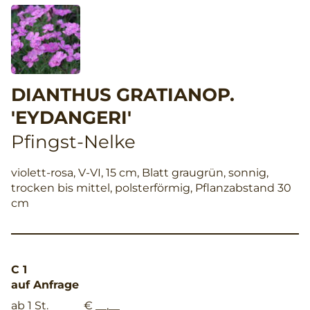
DIANTHUS GRATIANOP.
'EYDANGERI'
Pfingst-Nelke
violett-rosa, V-VI, 15 cm, Blatt graugrün, sonnig,
trocken bis mittel, polsterförmig, Pflanzabstand 30
cm
C 1
auf Anfrage
ab 1 St.
€ __,__