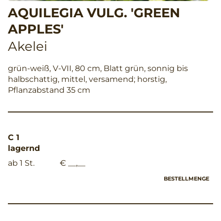
AQUILEGIA VULG. 'GREEN
APPLES'
Akelei
grün-weiß, V-VII, 80 cm, Blatt grün, sonnig bis
halbschattig, mittel, versamend; horstig,
Pflanzabstand 35 cm
C 1
lagernd
ab 1 St.
€ __,__
BESTELLMENGE