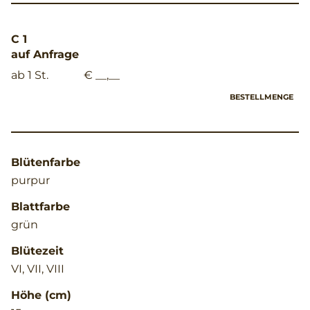
C 1
auf Anfrage
ab 1 St.
€ __,__
BESTELLMENGE
Blütenfarbe
purpur
Blattfarbe
grün
Blütezeit
VI, VII, VIII
Höhe (cm)