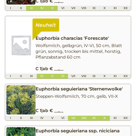
C 1
|
ab € __,__
I
II
III
IV
V
VI
VII
VIII
IX
X
XI
XII
Euphorbia characias 'Forescate'
Wolfsmilch, gelbgrün, IV-VI, 50 cm, Blatt
grün, sonnig, trocken bis mittel, horstig,
Pflanzabstand 60 cm
C 1
|
ab € __,__
I
II
III
IV
V
VI
VII
VIII
IX
X
XI
XII
Euphorbia seguieriana 'Sternenwolke'
Steppen-Wolfsmilch, 70 cm, gelb, VII-X
C 1
|
ab € __,__
I
II
III
IV
V
VI
VII
VIII
IX
X
XI
XII
Euphorbia seguieriana ssp. niciciana