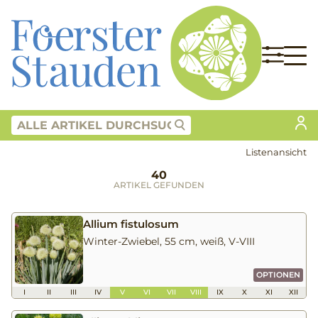
Listenansicht
40
ARTIKEL GEFUNDEN
Allium fistulosum
Winter-Zwiebel, 55 cm, weiß, V-VIII
OPTIONEN
I
II
III
IV
V
VI
VII
VIII
IX
X
XI
XII