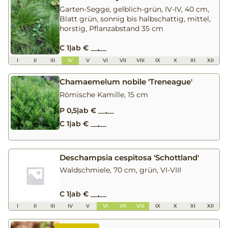
Garten-Segge, gelblich-grün, IV-IV, 40 cm,
Blatt grün, sonnig bis halbschattig, mittel,
horstig, Pflanzabstand 35 cm
C 1
|
ab € __,__
I
II
III
IV
V
VI
VII
VIII
IX
X
XI
XII
Chamaemelum nobile 'Treneague'
Römische Kamille, 15 cm
P 0,5
|
ab € __,__
C 1
|
ab € __,__
Deschampsia cespitosa 'Schottland'
Waldschmiele, 70 cm, grün, VI-VIII
C 1
|
ab € __,__
I
II
III
IV
V
VI
VII
VIII
IX
X
XI
XII