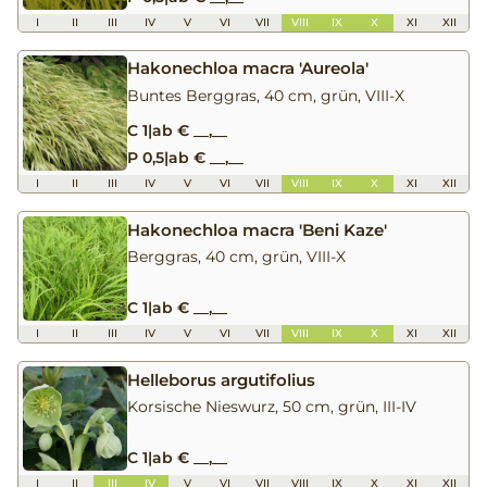
I
II
III
IV
V
VI
VII
VIII
IX
X
XI
XII
Hakonechloa macra 'Aureola'
Buntes Berggras, 40 cm, grün, VIII-X
C 1
|
ab € __,__
P 0,5
|
ab € __,__
I
II
III
IV
V
VI
VII
VIII
IX
X
XI
XII
Hakonechloa macra 'Beni Kaze'
Berggras, 40 cm, grün, VIII-X
C 1
|
ab € __,__
I
II
III
IV
V
VI
VII
VIII
IX
X
XI
XII
Helleborus argutifolius
Korsische Nieswurz, 50 cm, grün, III-IV
C 1
|
ab € __,__
I
II
III
IV
V
VI
VII
VIII
IX
X
XI
XII