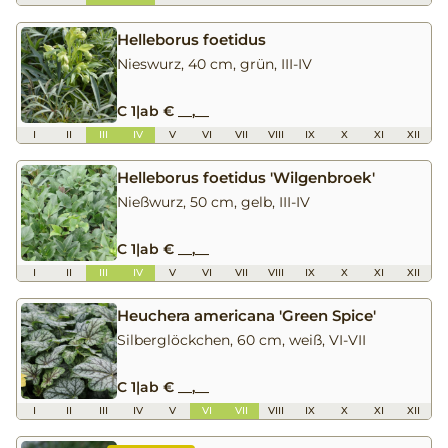
Helleborus foetidus
Nieswurz, 40 cm, grün, III-IV
C 1
|
ab € __,__
I
II
III
IV
V
VI
VII
VIII
IX
X
XI
XII
Helleborus foetidus 'Wilgenbroek'
Nießwurz, 50 cm, gelb, III-IV
C 1
|
ab € __,__
I
II
III
IV
V
VI
VII
VIII
IX
X
XI
XII
Heuchera americana 'Green Spice'
Silberglöckchen, 60 cm, weiß, VI-VII
C 1
|
ab € __,__
I
II
III
IV
V
VI
VII
VIII
IX
X
XI
XII