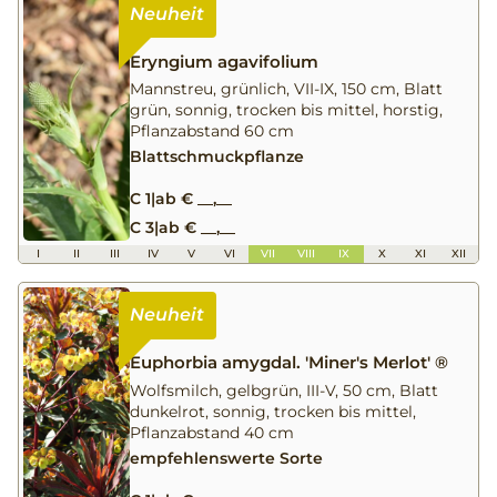
Eryngium agavifolium
Mannstreu, grünlich, VII-IX, 150 cm, Blatt
grün, sonnig, trocken bis mittel, horstig,
Pflanzabstand 60 cm
Blattschmuckpflanze
C 1
|
ab € __,__
C 3
|
ab € __,__
I
II
III
IV
V
VI
VII
VIII
IX
X
XI
XII
Euphorbia amygdal. 'Miner's Merlot' ®
Wolfsmilch, gelbgrün, III-V, 50 cm, Blatt
dunkelrot, sonnig, trocken bis mittel,
Pflanzabstand 40 cm
empfehlenswerte Sorte