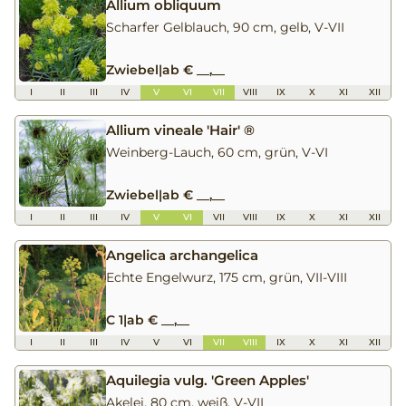
Allium obliquum
Scharfer Gelblauch, 90 cm, gelb, V-VII
Zwiebel
|
ab € __,__
I
II
III
IV
V
VI
VII
VIII
IX
X
XI
XII
Allium vineale 'Hair' ®
Weinberg-Lauch, 60 cm, grün, V-VI
Zwiebel
|
ab € __,__
I
II
III
IV
V
VI
VII
VIII
IX
X
XI
XII
Angelica archangelica
Echte Engelwurz, 175 cm, grün, VII-VIII
C 1
|
ab € __,__
I
II
III
IV
V
VI
VII
VIII
IX
X
XI
XII
Aquilegia vulg. 'Green Apples'
Akelei, 80 cm, weiß, V-VII