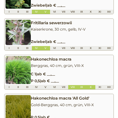
Zwiebel
|
ab € __,__
I
II
III
IV
V
VI
VII
VIII
IX
X
XI
XII
Fritillaria sewerzowii
Kaiserkrone, 30 cm, gelb, IV-V
Zwiebel
|
ab € __,__
I
II
III
IV
V
VI
VII
VIII
IX
X
XI
XII
Hakonechloa macra
Berggras, 40 cm, grün, VIII-X
C 1
|
ab € __,__
P 0,5
|
ab € __,__
I
II
III
IV
V
VI
VII
VIII
IX
X
XI
XII
Hakonechloa macra 'All Gold'
Gold-Berggras, 40 cm, grün, VIII-X
P 0,5
|
ab € __,__