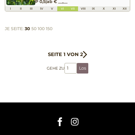
P 0,5
|
ab € __,__
I
II
III
IV
V
VI
VII
VIII
IX
X
XI
XII
JE SEITE:
30
50
100
150
SEITE 1 VON 2
Los
GEHE ZU