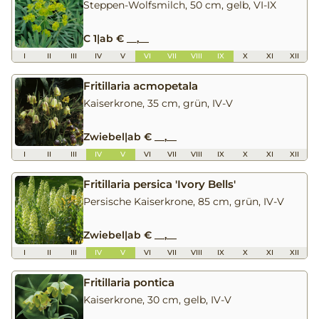
Steppen-Wolfsmilch, 50 cm, gelb, VI-IX
C 1
|
ab € __,__
I
II
III
IV
V
VI
VII
VIII
IX
X
XI
XII
Fritillaria acmopetala
Kaiserkrone, 35 cm, grün, IV-V
Zwiebel
|
ab € __,__
I
II
III
IV
V
VI
VII
VIII
IX
X
XI
XII
Fritillaria persica 'Ivory Bells'
Persische Kaiserkrone, 85 cm, grün, IV-V
Zwiebel
|
ab € __,__
I
II
III
IV
V
VI
VII
VIII
IX
X
XI
XII
Fritillaria pontica
Kaiserkrone, 30 cm, gelb, IV-V