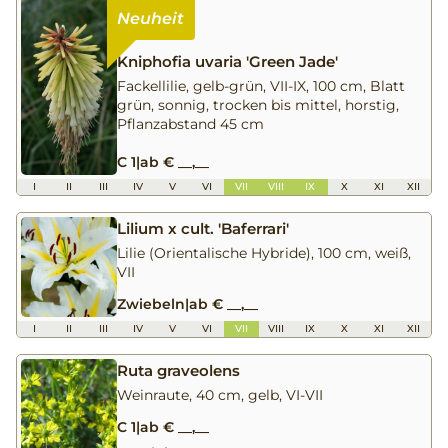
Kniphofia uvaria 'Green Jade'
Fackellilie, gelb-grün, VII-IX, 100 cm, Blatt
grün, sonnig, trocken bis mittel, horstig,
Pflanzabstand 45 cm
C 1
|
ab € __,__
I
II
III
IV
V
VI
VII
VIII
IX
X
XI
XII
Lilium x cult. 'Baferrari'
Lilie (Orientalische Hybride), 100 cm, weiß,
VII
Zwiebeln
|
ab € __,__
I
II
III
IV
V
VI
VII
VIII
IX
X
XI
XII
Ruta graveolens
Weinraute, 40 cm, gelb, VI-VII
C 1
|
ab € __,__