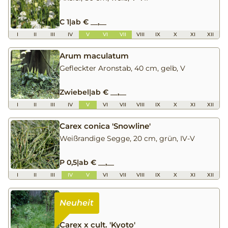
C 1
|
ab € __,__
I
II
III
IV
V
VI
VII
VIII
IX
X
XI
XII
Arum maculatum
Gefleckter Aronstab, 40 cm, gelb, V
Zwiebel
|
ab € __,__
I
II
III
IV
V
VI
VII
VIII
IX
X
XI
XII
Carex conica 'Snowline'
Weißrandige Segge, 20 cm, grün, IV-V
P 0,5
|
ab € __,__
I
II
III
IV
V
VI
VII
VIII
IX
X
XI
XII
Carex x cult. 'Kyoto'