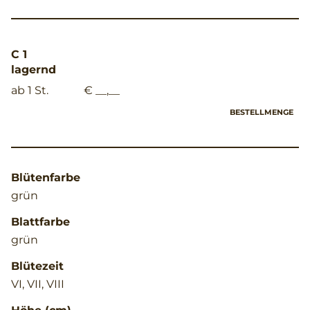
C 1
lagernd
ab 1 St.
€ __,__
BESTELLMENGE
Blütenfarbe
grün
Blattfarbe
grün
Blütezeit
VI, VII, VIII