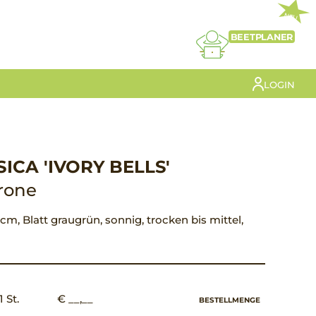
NEU
BEETPLANER
LOGIN
SICA 'IVORY BELLS'
rone
cm, Blatt graugrün, sonnig, trocken bis mittel,
1 St.
€ __,__
BESTELLMENGE