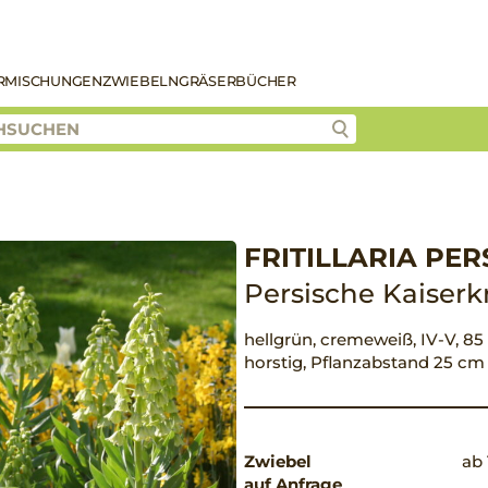
R
MISCHUNGEN
ZWIEBELN
GRÄSER
BÜCHER
FRITILLARIA PER
Persische Kaiserk
hellgrün, cremeweiß, IV-V, 85 
horstig, Pflanzabstand 25 cm
Zwiebel
ab 
auf Anfrage