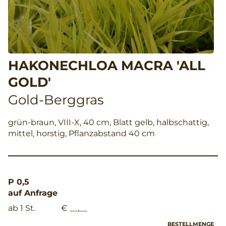
HAKONECHLOA MACRA 'ALL
GOLD'
Gold-Berggras
grün-braun, VIII-X, 40 cm, Blatt gelb, halbschattig,
mittel, horstig, Pflanzabstand 40 cm
P 0,5
auf Anfrage
ab 1 St.
€ __,__
BESTELLMENGE