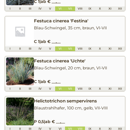
C 1
|
ab € __,__
I
II
III
IV
V
VI
VII
VIII
IX
X
XI
XII
Festuca cinerea 'Festina'
Blau-Schwingel, 35 cm, braun, VI-VII
C 1
|
ab € __,__
I
II
III
IV
V
VI
VII
VIII
IX
X
XI
XII
Festuca cinerea 'Uchte'
Blau-Schwingel, 20 cm, braun, VI-VII
C 1
|
ab € __,__
I
II
III
IV
V
VI
VII
VIII
IX
X
XI
XII
Helictotrichon sempervirens
Blaustrahlhafer, 100 cm, gelb, VII-VIII
P 0,5
|
ab € __,__
I
II
III
IV
V
VI
VII
VIII
IX
X
XI
XII