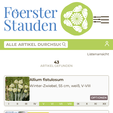
Listenansicht
43
ARTIKEL GEFUNDEN
Allium fistulosum
Winter-Zwiebel, 55 cm, weiß, V-VIII
OPTIONEN
I
II
III
IV
V
VI
VII
VIII
IX
X
XI
XII