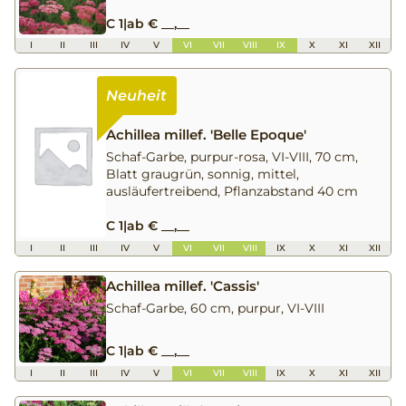
C 1
|
ab € __,__
I
II
III
IV
V
VI
VII
VIII
IX
X
XI
XII
Achillea millef. 'Belle Epoque'
Schaf-Garbe, purpur-rosa, VI-VIII, 70 cm,
Blatt graugrün, sonnig, mittel,
ausläufertreibend, Pflanzabstand 40 cm
C 1
|
ab € __,__
I
II
III
IV
V
VI
VII
VIII
IX
X
XI
XII
Achillea millef. 'Cassis'
Schaf-Garbe, 60 cm, purpur, VI-VIII
C 1
|
ab € __,__
I
II
III
IV
V
VI
VII
VIII
IX
X
XI
XII