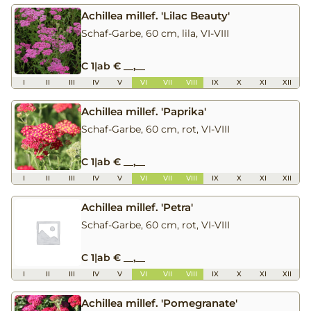
Achillea millef. 'Lilac Beauty'
Schaf-Garbe, 60 cm, lila, VI-VIII
C 1
|
ab € __,__
I
II
III
IV
V
VI
VII
VIII
IX
X
XI
XII
Achillea millef. 'Paprika'
Schaf-Garbe, 60 cm, rot, VI-VIII
C 1
|
ab € __,__
I
II
III
IV
V
VI
VII
VIII
IX
X
XI
XII
Achillea millef. 'Petra'
Schaf-Garbe, 60 cm, rot, VI-VIII
C 1
|
ab € __,__
I
II
III
IV
V
VI
VII
VIII
IX
X
XI
XII
Achillea millef. 'Pomegranate'