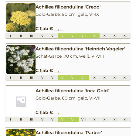
Achillea filipendulina 'Credo'
Gold-Garbe, 90 cm, gelb, VI-IX
C 1
|
ab € __,__
I
II
III
IV
V
VI
VII
VIII
IX
X
XI
XII
Achillea filipendulina 'Heinrich Vogeler'
Schaf-Garbe, 70 cm, weiß, VI-VIII
C 1
|
ab € __,__
I
II
III
IV
V
VI
VII
VIII
IX
X
XI
XII
Achillea filipendulina 'Inca Gold'
Gold-Garbe, 60 cm, gelb, VI-VII
C 1
|
ab € __,__
I
II
III
IV
V
VI
VII
VIII
IX
X
XI
XII
Achillea filipendulina 'Parker'