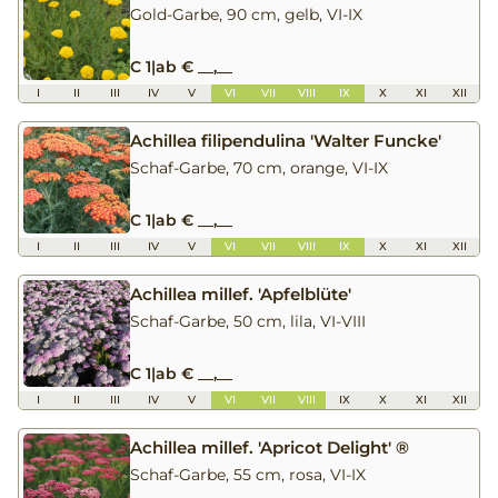
Gold-Garbe, 90 cm, gelb, VI-IX
C 1
|
ab € __,__
I
II
III
IV
V
VI
VII
VIII
IX
X
XI
XII
Achillea filipendulina 'Walter Funcke'
Schaf-Garbe, 70 cm, orange, VI-IX
C 1
|
ab € __,__
I
II
III
IV
V
VI
VII
VIII
IX
X
XI
XII
Achillea millef. 'Apfelblüte'
Schaf-Garbe, 50 cm, lila, VI-VIII
C 1
|
ab € __,__
I
II
III
IV
V
VI
VII
VIII
IX
X
XI
XII
Achillea millef. 'Apricot Delight' ®
Schaf-Garbe, 55 cm, rosa, VI-IX