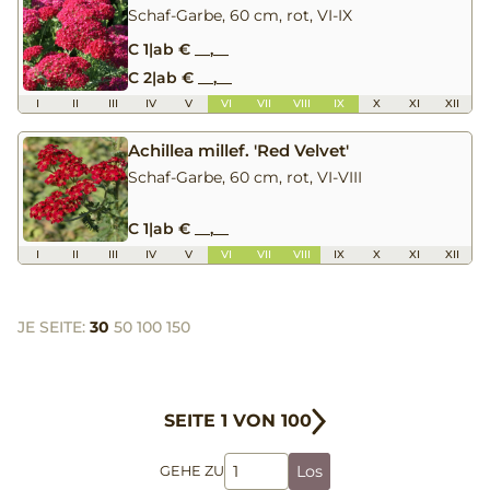
Schaf-Garbe, 60 cm, rot, VI-IX
C 1
|
ab € __,__
C 2
|
ab € __,__
I
II
III
IV
V
VI
VII
VIII
IX
X
XI
XII
Achillea millef. 'Red Velvet'
Schaf-Garbe, 60 cm, rot, VI-VIII
C 1
|
ab € __,__
I
II
III
IV
V
VI
VII
VIII
IX
X
XI
XII
JE SEITE:
30
50
100
150
SEITE 1 VON 100
Los
GEHE ZU