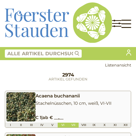
Listenansicht
2974
ARTIKEL GEFUNDEN
Acaena buchananii
Stachelnüsschen, 10 cm, weiß, VI-VII
C 1
|
ab € __,__
I
II
III
IV
V
VI
VII
VIII
IX
X
XI
XII