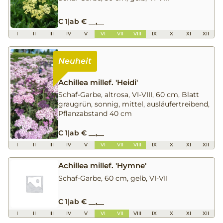
C 1
|
ab € __,__
I
II
III
IV
V
VI
VII
VIII
IX
X
XI
XII
Achillea millef. 'Heidi'
Schaf-Garbe, altrosa, VI-VIII, 60 cm, Blatt
graugrün, sonnig, mittel, ausläufertreibend,
Pflanzabstand 40 cm
C 1
|
ab € __,__
I
II
III
IV
V
VI
VII
VIII
IX
X
XI
XII
Achillea millef. 'Hymne'
Schaf-Garbe, 60 cm, gelb, VI-VII
C 1
|
ab € __,__
I
II
III
IV
V
VI
VII
VIII
IX
X
XI
XII