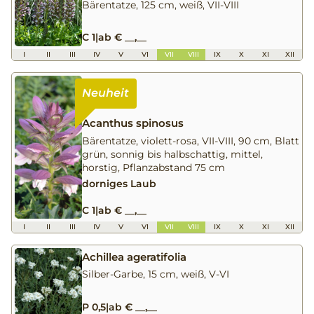
Bärentatze, 125 cm, weiß, VII-VIII
C 1
|
ab € __,__
I
II
III
IV
V
VI
VII
VIII
IX
X
XI
XII
Acanthus spinosus
Bärentatze, violett-rosa, VII-VIII, 90 cm, Blatt
grün, sonnig bis halbschattig, mittel,
horstig, Pflanzabstand 75 cm
dorniges Laub
C 1
|
ab € __,__
I
II
III
IV
V
VI
VII
VIII
IX
X
XI
XII
Achillea ageratifolia
Silber-Garbe, 15 cm, weiß, V-VI
P 0,5
|
ab € __,__