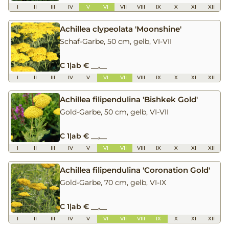
I
II
III
IV
V
VI
VII
VIII
IX
X
XI
XII
Achillea clypeolata 'Moonshine'
Schaf-Garbe, 50 cm, gelb, VI-VII
C 1
|
ab € __,__
I
II
III
IV
V
VI
VII
VIII
IX
X
XI
XII
Achillea filipendulina 'Bishkek Gold'
Gold-Garbe, 50 cm, gelb, VI-VII
C 1
|
ab € __,__
I
II
III
IV
V
VI
VII
VIII
IX
X
XI
XII
Achillea filipendulina 'Coronation Gold'
Gold-Garbe, 70 cm, gelb, VI-IX
C 1
|
ab € __,__
I
II
III
IV
V
VI
VII
VIII
IX
X
XI
XII