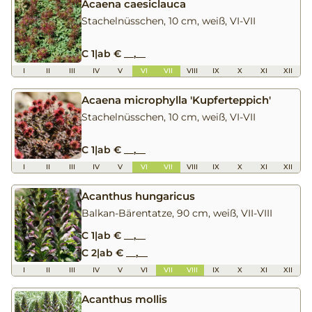
Acaena caesiclauca
Stachelnüsschen, 10 cm, weiß, VI-VII
C 1
|
ab € __,__
I
II
III
IV
V
VI
VII
VIII
IX
X
XI
XII
Acaena microphylla 'Kupferteppich'
Stachelnüsschen, 10 cm, weiß, VI-VII
C 1
|
ab € __,__
I
II
III
IV
V
VI
VII
VIII
IX
X
XI
XII
Acanthus hungaricus
Balkan-Bärentatze, 90 cm, weiß, VII-VIII
C 1
|
ab € __,__
C 2
|
ab € __,__
I
II
III
IV
V
VI
VII
VIII
IX
X
XI
XII
Acanthus mollis