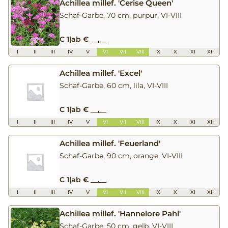
Achillea millef. 'Cerise Queen'
Schaf-Garbe, 70 cm, purpur, VI-VIII
C 1
|
ab € __,__
I
II
III
IV
V
VI
VII
VIII
IX
X
XI
XII
Achillea millef. 'Excel'
Schaf-Garbe, 60 cm, lila, VI-VIII
C 1
|
ab € __,__
I
II
III
IV
V
VI
VII
VIII
IX
X
XI
XII
Achillea millef. 'Feuerland'
Schaf-Garbe, 90 cm, orange, VI-VIII
C 1
|
ab € __,__
I
II
III
IV
V
VI
VII
VIII
IX
X
XI
XII
Achillea millef. 'Hannelore Pahl'
Schaf-Garbe, 50 cm, gelb, VI-VIII