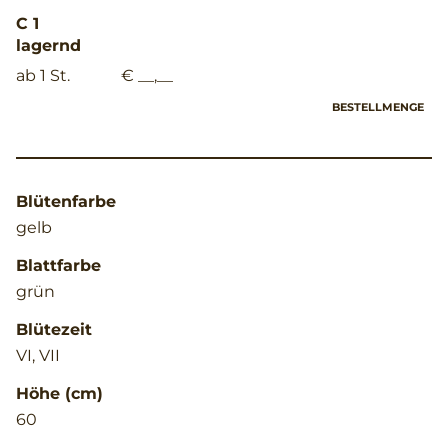
C 1
lagernd
ab 1 St.
€ __,__
BESTELLMENGE
Blütenfarbe
gelb
Blattfarbe
grün
Blütezeit
VI, VII
Höhe (cm)
60