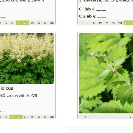
C 1
|
ab € __,__
,__
C 2
|
ab € __,__
V
V
VI
VII
VIII
IX
X
XI
XII
I
II
III
IV
V
VI
VII
VIII
ioicus
160 cm, weiß, VI-VII
,__
V
V
VI
VII
VIII
IX
X
XI
XII
I
II
III
IV