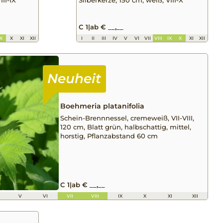
C 1
|
ab € __,__
IX
X
XI
XII
I
II
III
IV
V
VI
VII
VIII
IX
X
XI
XII
Boehmeria platanifolia
Schein-Brennnessel, cremeweiß, VII-VIII,
120 cm, Blatt grün, halbschattig, mittel,
horstig, Pflanzabstand 60 cm
C 1
|
ab € __,__
V
VI
VII
VIII
IX
X
XI
XII