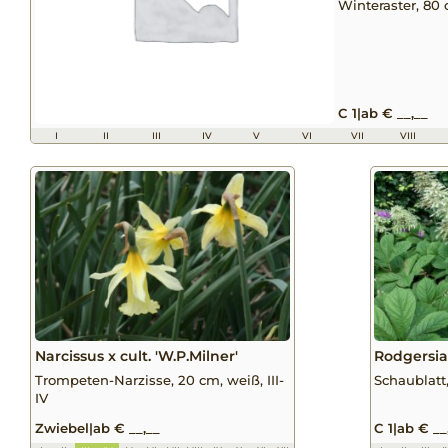
Winteraster, 80 
C 1
|
ab € __,__
I
II
III
IV
V
VI
VII
VIII
Narcissus x cult. 'W.P.Milner'
Rodgersia 
Trompeten-Narzisse, 20 cm, weiß, III-
Schaublatt
IV
Zwiebel
|
ab € __,__
C 1
|
ab € __