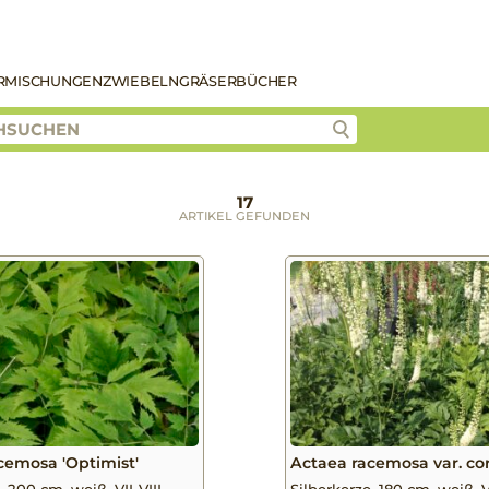
R
MISCHUNGEN
ZWIEBELN
GRÄSER
BÜCHER
17
ARTIKEL GEFUNDEN
cemosa 'Optimist'
Actaea racemosa var. cor
, 200 cm, weiß, VII-VIII
Silberkerze, 180 cm, weiß, V