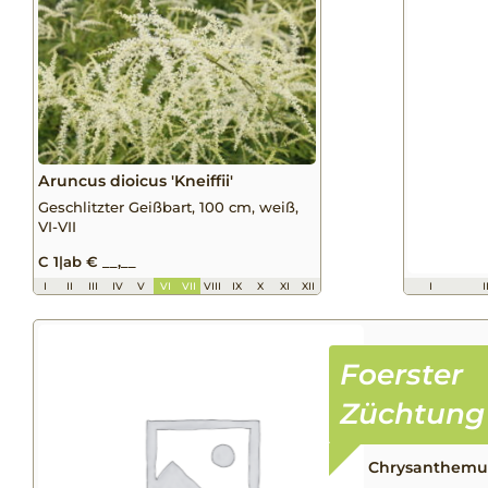
Aruncus dioicus 'Kneiffii'
Geschlitzter Geißbart, 100 cm, weiß,
VI-VII
C 1
|
ab € __,__
I
II
III
IV
V
VI
VII
VIII
IX
X
XI
XII
I
I
Chrysanthemum