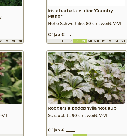
Iris x barbata-elatior 'Country
Manor'
II
Hohe Schwertlilie, 80 cm, weiß, V-VI
C 1
|
ab € __,__
IX
X
XI
XII
I
II
III
IV
V
VI
VII
VIII
IX
X
XI
XII
Rodgersia podophylla 'Rotlaub'
-VII
Schaublatt, 90 cm, weiß, V-VI
C 1
|
ab € __,__