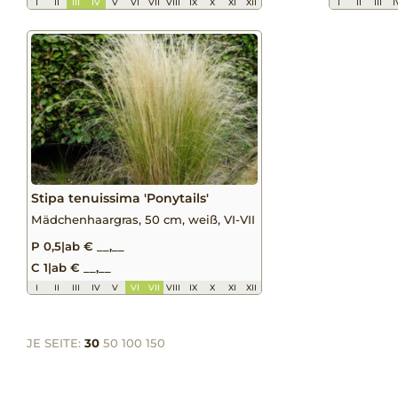
I
II
III
IV
V
VI
VII
VIII
IX
X
XI
XII
I
II
III
I
Stipa tenuissima 'Ponytails'
Mädchenhaargras, 50 cm, weiß, VI-VII
P 0,5
|
ab € __,__
C 1
|
ab € __,__
I
II
III
IV
V
VI
VII
VIII
IX
X
XI
XII
JE SEITE:
30
50
100
150