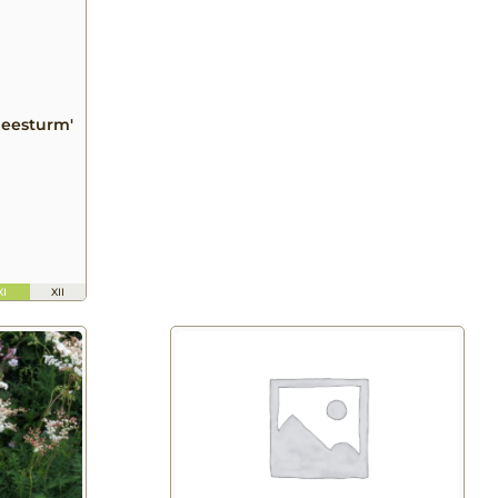
neesturm'
XI
XII