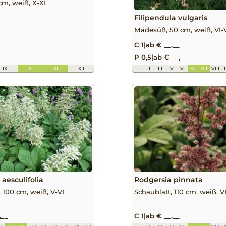
cm, weiß, X-XI
Filipendula vulgaris
Mädesüß, 50 cm, weiß, VI-V
C 1
|
ab € __,__
P 0,5
|
ab € __,__
IX
X
XI
XII
I
II
III
IV
V
VI
VII
VIII
aesculifolia
Rodgersia pinnata
, 100 cm, weiß, V-VI
Schaublatt, 110 cm, weiß, VI
,__
C 1
|
ab € __,__