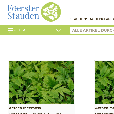
STAUDEN
STAUDENPLANE
FILTER
Actaea racemosa
Actaea ra
Silberkerze, 200 cm, weiß, VII-VIII
Silberkerze