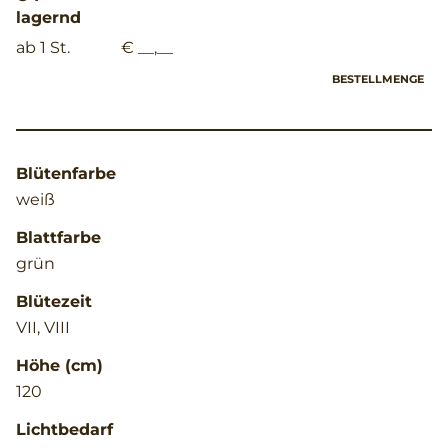
lagernd
ab 1 St.
€ __,__
BESTELLMENGE
Blütenfarbe
weiß
Blattfarbe
grün
Blütezeit
VII, VIII
Höhe (cm)
120
Lichtbedarf