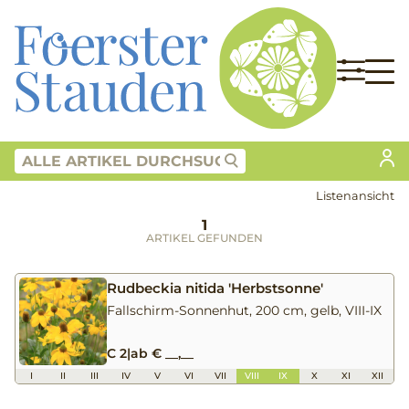
Listenansicht
1
ARTIKEL GEFUNDEN
Rudbeckia nitida 'Herbstsonne'
Fallschirm-Sonnenhut, 200 cm, gelb, VIII-IX
C 2
|
ab € __,__
I
II
III
IV
V
VI
VII
VIII
IX
X
XI
XII