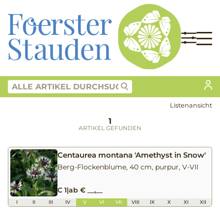
Listenansicht
1
ARTIKEL GEFUNDEN
Centaurea montana 'Amethyst in Snow'
Berg-Flockenblume, 40 cm, purpur, V-VII
C 1
|
ab € __,__
I
II
III
IV
V
VI
VII
VIII
IX
X
XI
XII