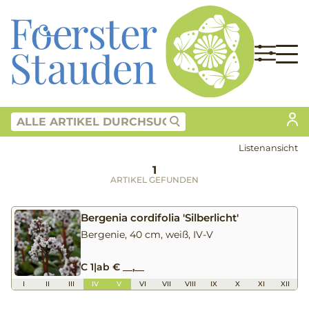
Listenansicht
1
ARTIKEL GEFUNDEN
Bergenia cordifolia 'Silberlicht'
Bergenie, 40 cm, weiß, IV-V
C 1
|
ab € __,__
I
II
III
IV
V
VI
VII
VIII
IX
X
XI
XII