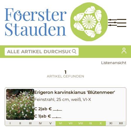
Listenansicht
1
ARTIKEL GEFUNDEN
Erigeron karvinskianus 'Blütenmeer'
Feinstrahl, 25 cm, weiß, VI-X
C 2
|
ab € __,__
C 1
|
ab € __,__
I
II
III
IV
V
VI
VII
VIII
IX
X
XI
XII