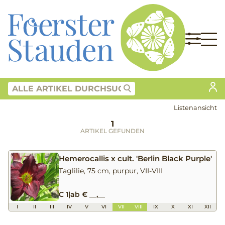
Listenansicht
1
ARTIKEL GEFUNDEN
Hemerocallis x cult. 'Berlin Black Purple'
Taglilie, 75 cm, purpur, VII-VIII
C 1
|
ab € __,__
I
II
III
IV
V
VI
VII
VIII
IX
X
XI
XII