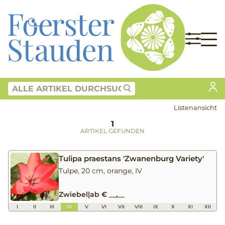
Listenansicht
1
ARTIKEL GEFUNDEN
Tulipa praestans 'Zwanenburg Variety'
Tulpe, 20 cm, orange, IV
Zwiebel
|
ab € __,__
I
II
III
IV
V
VI
VII
VIII
IX
X
XI
XII