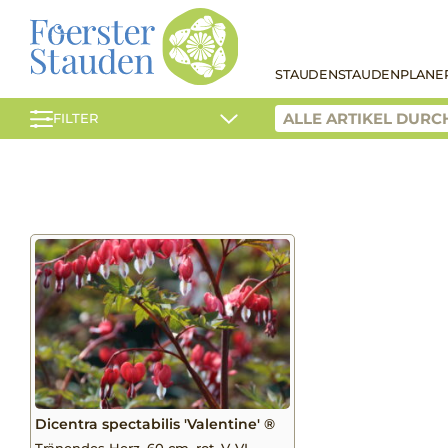
STAUDEN
STAUDENPLANE
FILTER
Dicentra spectabilis 'Valentine' ®
Tränendes Herz, 60 cm, rot, V-VI