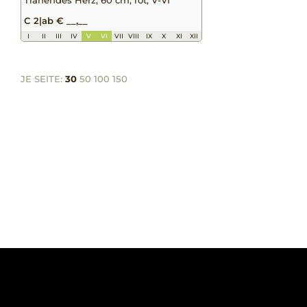
C 2
|
ab € __,__
I
II
III
IV
V
VI
VII
VIII
IX
X
XI
XII
JE SEITE:
30
50
100
150