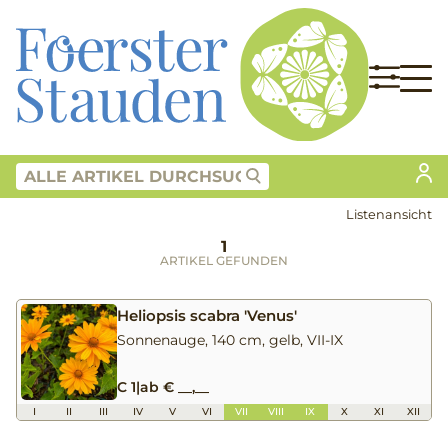
Listenansicht
1
ARTIKEL GEFUNDEN
Heliopsis scabra 'Venus'
Sonnenauge, 140 cm, gelb, VII-IX
C 1
|
ab € __,__
I
II
III
IV
V
VI
VII
VIII
IX
X
XI
XII