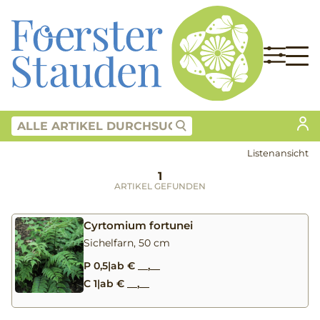
Listenansicht
1
ARTIKEL GEFUNDEN
Cyrtomium fortunei
Sichelfarn, 50 cm
P 0,5
|
ab € __,__
C 1
|
ab € __,__