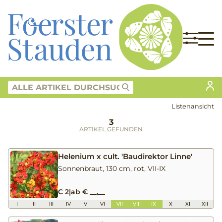
Listenansicht
3
ARTIKEL GEFUNDEN
Helenium x cult. 'Baudirektor Linne'
Sonnenbraut, 130 cm, rot, VII-IX
C 2
|
ab € __,__
I
II
III
IV
V
VI
VII
VIII
IX
X
XI
XII