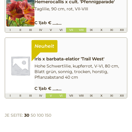
Hemerocallis x cult. 'Pfennigparade'
Taglilie, 90 cm, rot, VII-VIII
C 1
|
ab € __,__
I
II
III
IV
V
VI
VII
VIII
IX
X
XI
XII
Iris x barbata-elatior 'Trail West'
Hohe Schwertlilie, kupferrot, V-VI, 80 cm,
Blatt grün, sonnig, trocken, horstig,
Pflanzabstand 40 cm
C 1
|
ab € __,__
I
II
III
IV
V
VI
VII
VIII
IX
X
XI
XII
JE SEITE:
30
50
100
150