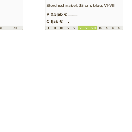
Storchschnabel, 35 cm, blau, VI-VIII
P 0,5
|
ab € __,__
C 1
|
ab € __,__
XI
XII
I
II
III
IV
V
VI
VII
VIII
IX
X
XI
XII