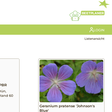
NEU
BEETPLANER
LOGIN
Listenansicht
 PBR
grün,
stand 60
Geranium pratense 'Johnson's
Blue'