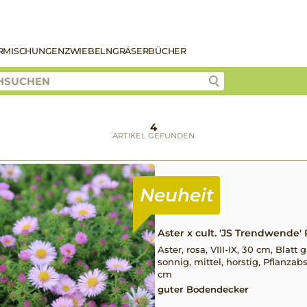
R
MISCHUNGEN
ZWIEBELN
GRÄSER
BÜCHER
4
ARTIKEL GEFUNDEN
Aster x cult. 'JS Trendwende'
Aster, rosa, VIII-IX, 30 cm, Blatt 
sonnig, mittel, horstig, Pflanzab
cm
guter Bodendecker