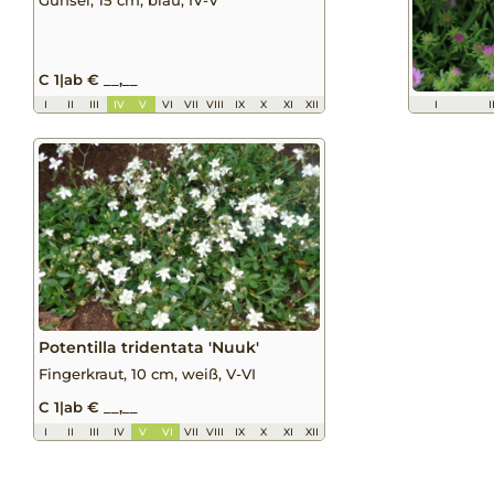
C 1
|
ab € __,__
I
II
III
IV
V
VI
VII
VIII
IX
X
XI
XII
I
I
Potentilla tridentata 'Nuuk'
Fingerkraut, 10 cm, weiß, V-VI
C 1
|
ab € __,__
I
II
III
IV
V
VI
VII
VIII
IX
X
XI
XII