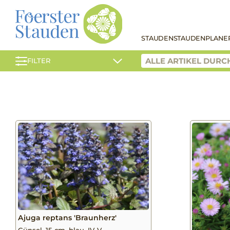
STAUDEN
STAUDENPLANE
FILTER
Ajuga reptans 'Braunherz'
Günsel, 15 cm, blau, IV-V