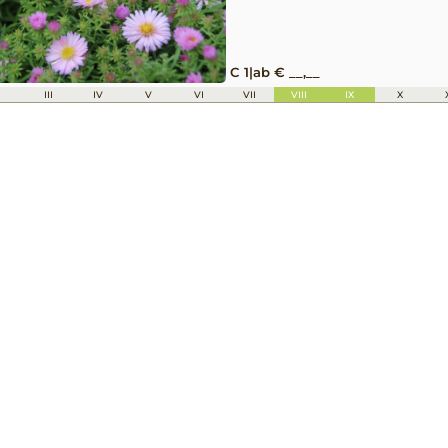
C 1
|
ab € __,__
I
III
IV
V
VI
VII
VIII
IX
X