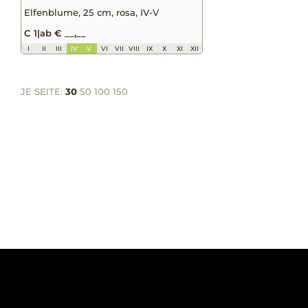
Elfenblume, 25 cm, rosa, IV-V
C 1
|
ab € __,__
I
II
III
IV
V
VI
VII
VIII
IX
X
XI
XII
JE SEITE:
30
50
100
150