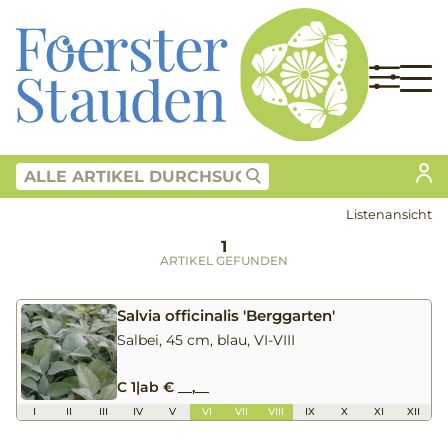
Listenansicht
1
ARTIKEL GEFUNDEN
Salvia officinalis 'Berggarten'
Salbei, 45 cm, blau, VI-VIII
C 1
|
ab € __,__
I
II
III
IV
V
VI
VII
VIII
IX
X
XI
XII