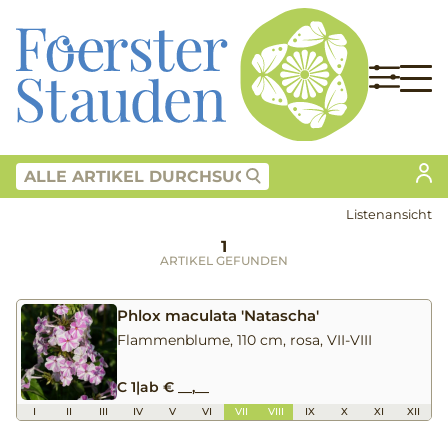
Listenansicht
1
ARTIKEL GEFUNDEN
Phlox maculata 'Natascha'
Flammenblume, 110 cm, rosa, VII-VIII
C 1
|
ab € __,__
I
II
III
IV
V
VI
VII
VIII
IX
X
XI
XII