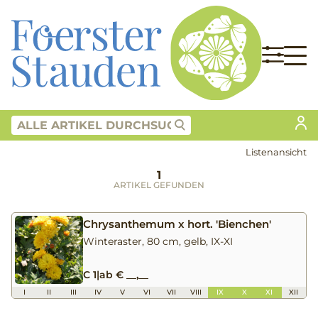
Listenansicht
1
ARTIKEL GEFUNDEN
Chrysanthemum x hort. 'Bienchen'
Winteraster, 80 cm, gelb, IX-XI
C 1
|
ab € __,__
I
II
III
IV
V
VI
VII
VIII
IX
X
XI
XII