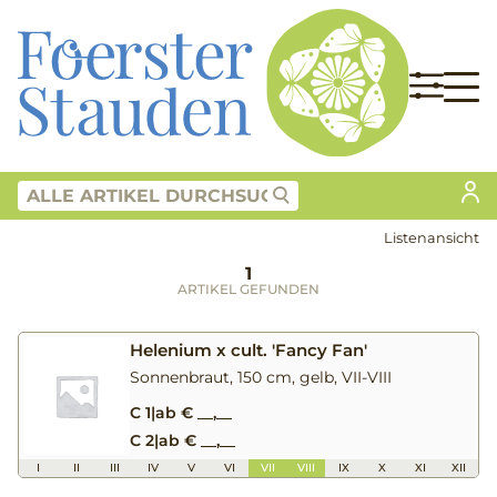
Listenansicht
1
ARTIKEL GEFUNDEN
Helenium x cult. 'Fancy Fan'
Sonnenbraut, 150 cm, gelb, VII-VIII
C 1
|
ab € __,__
C 2
|
ab € __,__
I
II
III
IV
V
VI
VII
VIII
IX
X
XI
XII