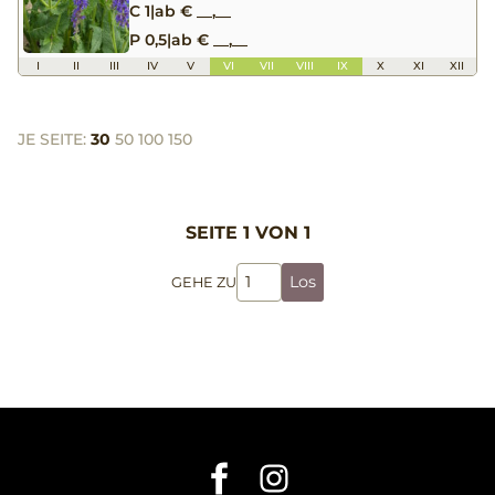
C 1
|
ab € __,__
P 0,5
|
ab € __,__
I
II
III
IV
V
VI
VII
VIII
IX
X
XI
XII
JE SEITE:
30
50
100
150
SEITE 1 VON 1
Los
GEHE ZU