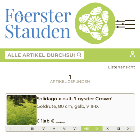
Listenansicht
1
ARTIKEL GEFUNDEN
Solidago x cult. 'Loysder Crown'
Goldrute, 80 cm, gelb, VIII-IX
C 1
|
ab € __,__
I
II
III
IV
V
VI
VII
VIII
IX
X
XI
XII