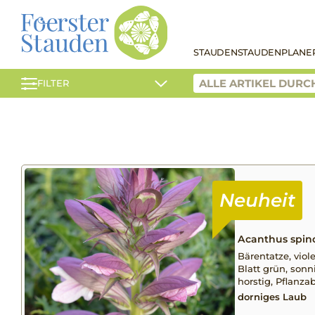
STAUDEN
STAUDENPLANE
FILTER
Acanthus spin
Bärentatze, violet
Blatt grün, sonni
horstig, Pflanz
dorniges Laub