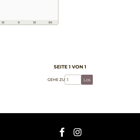
IX
X
XI
XII
SEITE 1 VON 1
GEHE ZU
Los