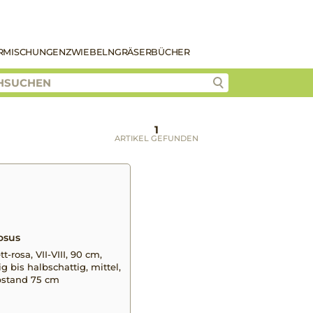
R
MISCHUNGEN
ZWIEBELN
GRÄSER
BÜCHER
1
ARTIKEL GEFUNDEN
osus
t-rosa, VII-VIII, 90 cm,
g bis halbschattig, mittel,
abstand 75 cm