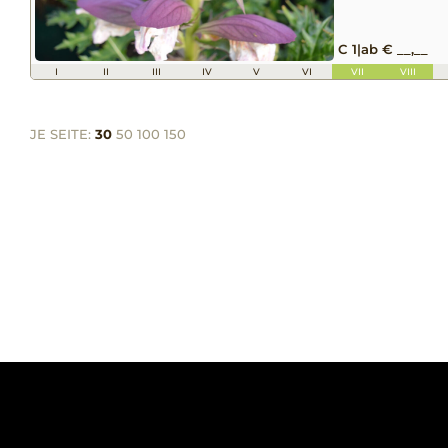
C 1
|
ab € __,__
I
II
III
IV
V
VI
VII
VIII
JE SEITE:
30
50
100
150