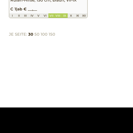
C 1
|
ab € __,__
I
II
III
IV
V
VI
VII
VIII
IX
X
XI
XII
JE SEITE:
30
50
100
150