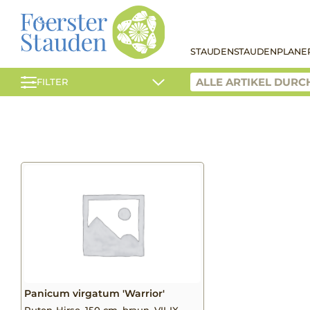
STAUDEN
STAUDENPLANE
FILTER
Panicum virgatum 'Warrior'
Ruten-Hirse, 150 cm, braun, VII-IX