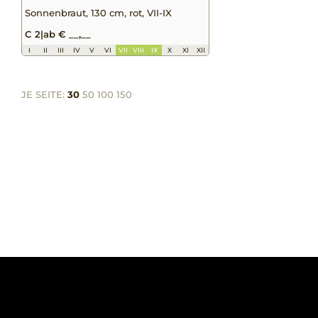
Sonnenbraut, 130 cm, rot, VII-IX
C 2
|
ab € __,__
I
II
III
IV
V
VI
VII
VIII
IX
X
XI
XII
JE SEITE:
30
50
100
150