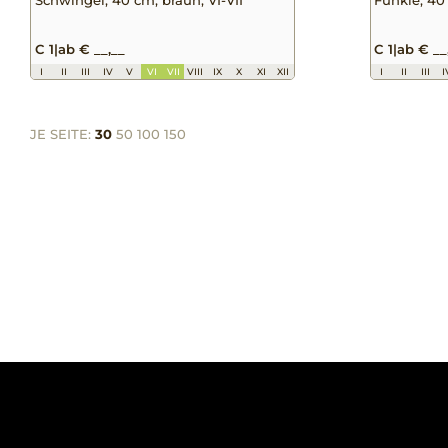
C 1
|
ab € __,__
C 1
|
ab € __
I
II
III
IV
V
VI
VII
VIII
IX
X
XI
XII
I
II
III
I
JE SEITE:
30
50
100
150