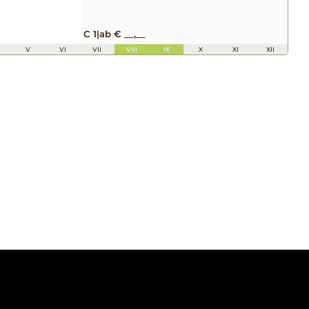
C 1
|
ab € __,__
V
VI
VII
VIII
IX
X
XI
XII