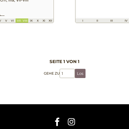
,__
V
V
VI
VII
VIII
IX
X
XI
XII
I
II
III
IV
SEITE 1 VON 1
GEHE ZU
Los