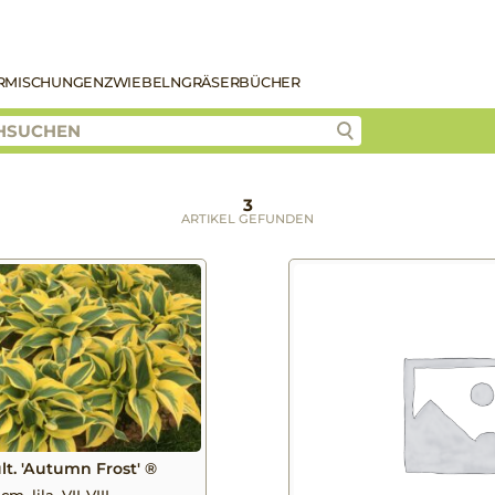
R
MISCHUNGEN
ZWIEBELN
GRÄSER
BÜCHER
3
ARTIKEL GEFUNDEN
lt. 'Autumn Frost' ®
m, lila, VII-VIII