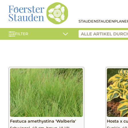
STAUDEN
STAUDENPLANE
FILTER
Festuca amethystina 'Walberla'
Hosta x cu
Schwingel, 40 cm, braun, VI-VII
Funkie, 40 c