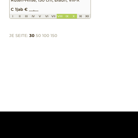
C 1
|
ab € __,__
I
II
III
IV
V
VI
VII
VIII
IX
X
XI
XII
JE SEITE:
30
50
100
150