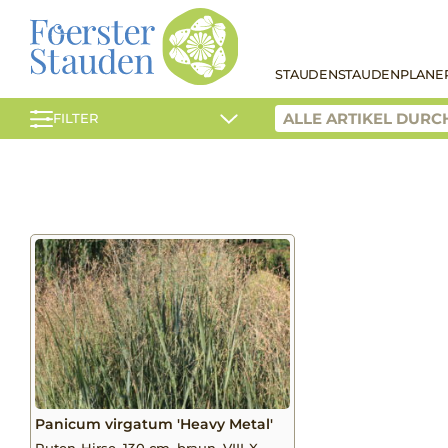
STAUDEN
STAUDENPLANE
FILTER
Panicum virgatum 'Heavy Metal'
Ruten-Hirse, 130 cm, braun, VIII-X