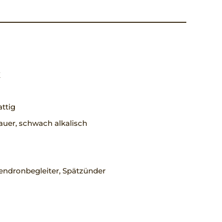
X
ttig
uer, schwach alkalisch
ndronbegleiter, Spätzünder