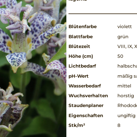
Blütenfarbe
violett
Blattfarbe
grün
Blütezeit
VIII, IX, 
Höhe (cm)
50
Lichtbedarf
halbscha
pH-Wert
mäßig sa
Wasserbedarf
mittel
Wuchsverhalten
horstig
Staudenplaner
Rhodode
Eigenschaften
ungiftig
Stk/m²
8