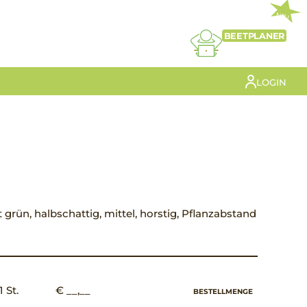
NEU
BEETPLANER
LOGIN
att grün, halbschattig, mittel, horstig, Pflanzabstand
1 St.
€ __,__
BESTELLMENGE