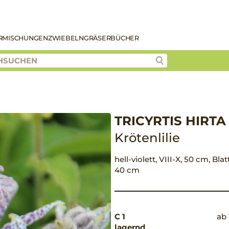
R
MISCHUNGEN
ZWIEBELN
GRÄSER
BÜCHER
TRICYRTIS HIRTA
Krötenlilie
hell-violett, VIII-X, 50 cm, Bl
40 cm
C 1
ab 
lagernd