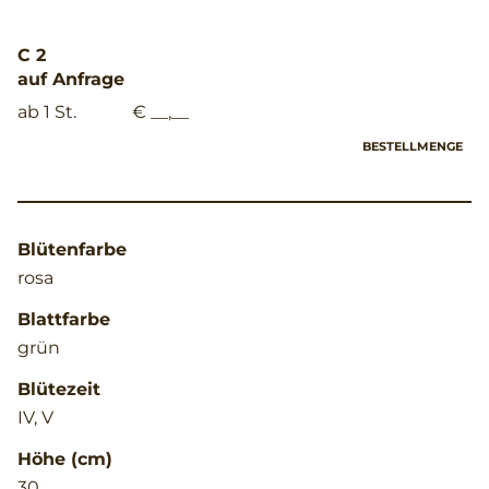
C 2
auf Anfrage
ab 1 St.
€ __,__
BESTELLMENGE
Blütenfarbe
rosa
Blattfarbe
grün
Blütezeit
IV, V
Höhe (cm)
30