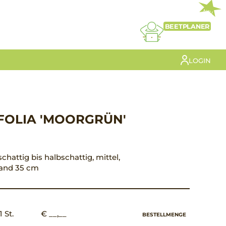
NEU
BEETPLANER
LOGIN
FOLIA 'MOORGRÜN'
schattig bis halbschattig, mittel,
tand 35 cm
1 St.
€ __,__
BESTELLMENGE