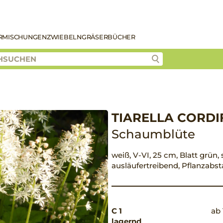
R
MISCHUNGEN
ZWIEBELN
GRÄSER
BÜCHER
TIARELLA CORDI
Schaumblüte
weiß, V-VI, 25 cm, Blatt grün, 
ausläufertreibend, Pflanzabs
C 1
ab 
lagernd