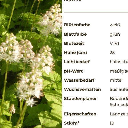
Blütenfarbe
weiß
Blattfarbe
grün
Blütezeit
V, VI
Höhe (cm)
25
Lichtbedarf
halbscha
pH-Wert
mäßig s
Wasserbedarf
mittel
Wuchsverhalten
ausläufe
Staudenplaner
Bodende
Schneck
Eigenschaften
Langzeit
Stk/m²
10