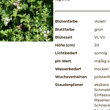
Blütenfarbe
violett
Blattfarbe
grün
Blütezeit
VI, VII
Höhe (cm)
20
Lichtbedarf
sonnig
pH-Wert
mäßig sa
Wasserbedarf
trocken
Wuchsverhalten
polsterf
Staudenplaner
essbare 
Schmett
Einfassu
Raseners
Schnecke