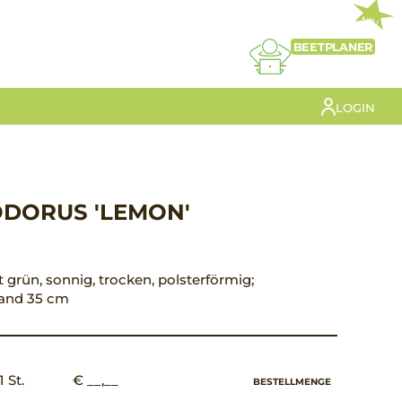
NEU
BEETPLANER
LOGIN
ODORUS 'LEMON'
n
att grün, sonnig, trocken, polsterförmig;
tand 35 cm
1 St.
€ __,__
BESTELLMENGE