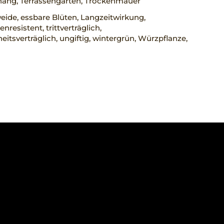
ang, Terrassengarten, Trockenmauer
ide, essbare Blüten, Langzeitwirkung,
nresistent, trittverträglich,
eitsverträglich, ungiftig, wintergrün, Würzpflanze,