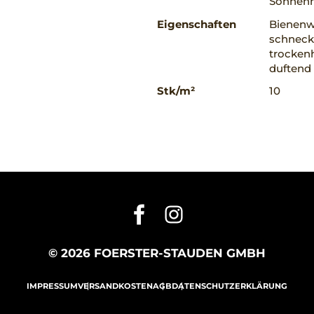
Sonnenh
Eigenschaften
Bienenwe
schnecke
trockenh
duftend
Stk/m²
10
© 2026 FOERSTER-STAUDEN GMBH
IMPRESSUM
VERSANDKOSTEN
AGB
DATENSCHUTZERKLÄRUNG