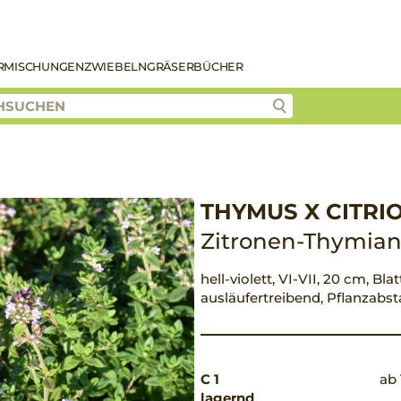
R
MISCHUNGEN
ZWIEBELN
GRÄSER
BÜCHER
THYMUS X CITRI
Zitronen-Thymia
hell-violett, VI-VII, 20 cm, Bl
ausläufertreibend, Pflanzabs
C 1
ab 
lagernd