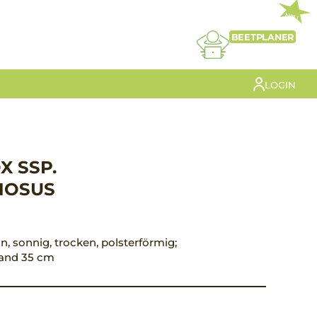
NEU
BEETPLANER
LOGIN
 SSP.
NOSUS
ün, sonnig, trocken, polsterförmig;
tand 35 cm