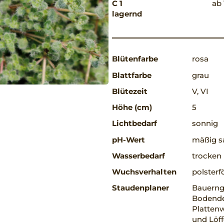
C 1
ab 
lagernd
Blütenfarbe
rosa
Blattfarbe
grau
Blütezeit
V, VI
Höhe (cm)
5
Lichtbedarf
sonnig
pH-Wert
mäßig sa
Wasserbedarf
trocken
Wuchsverhalten
polsterf
Staudenplaner
Bauerng
Bodendec
Plattenw
und Löff