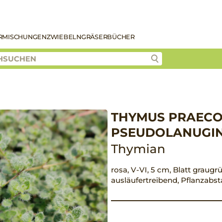
R
MISCHUNGEN
ZWIEBELN
GRÄSER
BÜCHER
THYMUS PRAECOX
PSEUDOLANUGI
Thymian
rosa, V-VI, 5 cm, Blatt graugr
ausläufertreibend, Pflanzabs