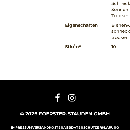
Schnecke
Sonnenha
Trocke
Eigenschaften
Bienenwe
schnecke
trockenh
Stk/m²
10
© 2026 FOERSTER-STAUDEN GMBH
IMPRESSUM
VERSANDKOSTEN
AGB
DATENSCHUTZERKLÄRUNG