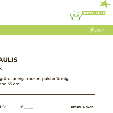
NEU
BEETPLANER
LOGIN
AULIS
s
t grün, sonnig, trocken, polsterförmig;
tand 35 cm
1 St.
€ __,__
BESTELLMENGE