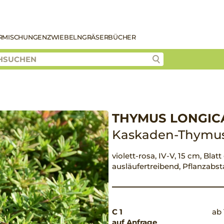
R
MISCHUNGEN
ZWIEBELN
GRÄSER
BÜCHER
THYMUS LONGIC
Kaskaden-Thymu
violett-rosa, IV-V, 15 cm, Blat
ausläufertreibend, Pflanzabs
C 1
ab 
auf Anfrage