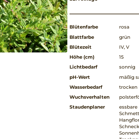
Blütenfarbe
rosa
Blattfarbe
grün
Blütezeit
IV, V
Höhe (cm)
15
Lichtbedarf
sonnig
pH-Wert
mäßig sa
Wasserbedarf
trocken
Wuchsverhalten
polsterf
Staudenplaner
essbare 
Schmett
Hangflor
Schnecke
Sonnenha