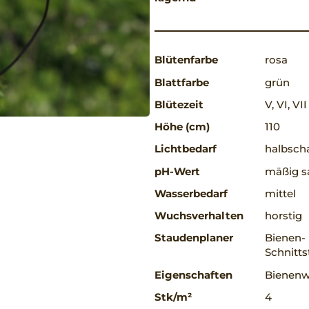
Blütenfarbe
rosa
Blattfarbe
grün
Blütezeit
V, VI, VII
Höhe (cm)
110
Lichtbedarf
halbscha
pH-Wert
mäßig sa
Wasserbedarf
mittel
Wuchsverhalten
horstig
Staudenplaner
Bienen-
Schnitts
Eigenschaften
Bienenw
Stk/m²
4