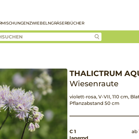
R
MISCHUNGEN
ZWIEBELN
GRÄSER
BÜCHER
THALICTRUM AQ
Wiesenraute
violett-rosa, V-VII, 110 cm, Bla
Pflanzabstand 50 cm
C 1
ab 
lagernd