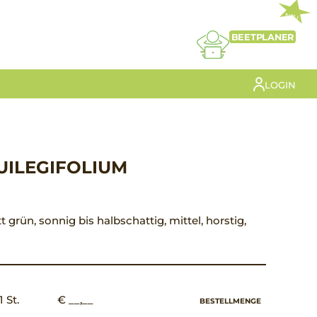
NEU
BEETPLANER
LOGIN
UILEGIFOLIUM
tt grün, sonnig bis halbschattig, mittel, horstig,
1 St.
€ __,__
BESTELLMENGE