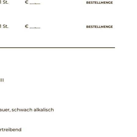
1 St.
€ __,__
BESTELLMENGE
1 St.
€ __,__
BESTELLMENGE
III
uer, schwach alkalisch
rtreibend