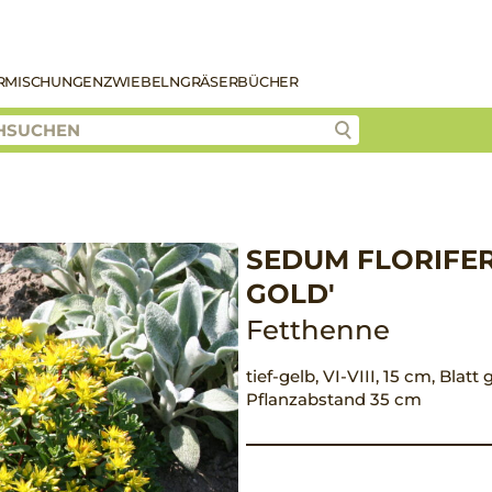
R
MISCHUNGEN
ZWIEBELN
GRÄSER
BÜCHER
SEDUM FLORIFE
GOLD'
Fetthenne
tief-gelb, VI-VIII, 15 cm, Blat
Pflanzabstand 35 cm