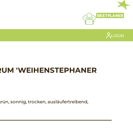
NEU
BEETPLANER
LOGIN
RUM 'WEIHENSTEPHANER
t grün, sonnig, trocken, ausläufertreibend,