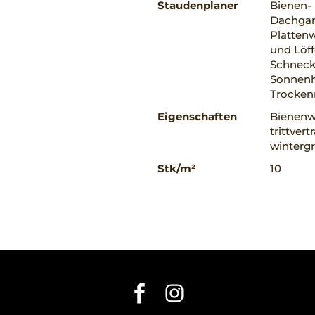
Staudenplaner
Bienen-
Dachgart
Plattenw
und Löff
Schnecke
Sonnenha
Trocke
Eigenschaften
Bienenwe
trittvert
winterg
Stk/m²
10