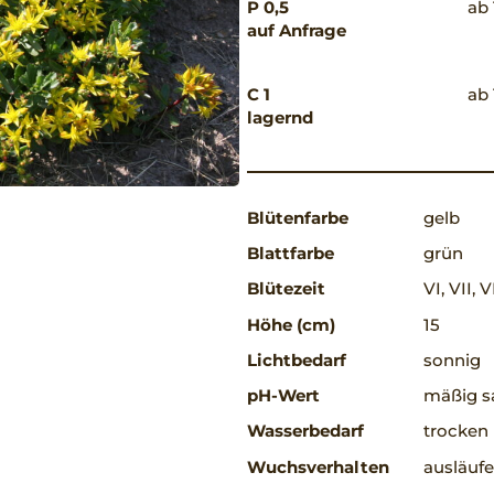
P 0,5
ab 
auf Anfrage
C 1
ab 
lagernd
Blütenfarbe
gelb
Blattfarbe
grün
Blütezeit
VI, VII, V
Höhe (cm)
15
Lichtbedarf
sonnig
pH-Wert
mäßig sa
Wasserbedarf
trocken
Wuchsverhalten
ausläufe