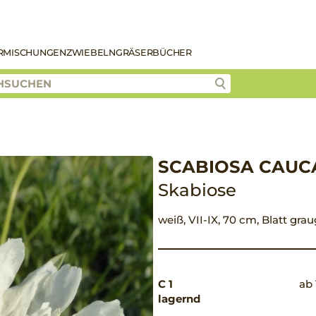
R
MISCHUNGEN
ZWIEBELN
GRÄSER
BÜCHER
SCABIOSA CAUCA
Skabiose
weiß, VII-IX, 70 cm, Blatt gra
C 1
ab 
lagernd