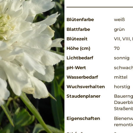
Blütenfarbe
weiß
Blattfarbe
grün
Blütezeit
VII, VIII,
Höhe (cm)
70
Lichtbedarf
sonnig
pH-Wert
schwach
Wasserbedarf
mittel
Wuchsverhalten
horstig
Staudenplaner
Bauerng
Dauerbl
Straßen
Eigenschaften
Bienenw
remontie