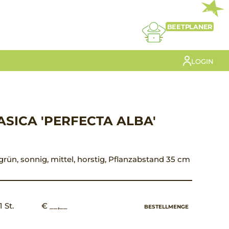
NEU
BEETPLANER
LOGIN
SICA 'PERFECTA ALBA'
ugrün, sonnig, mittel, horstig, Pflanzabstand 35 cm
1 St.
€ __,__
BESTELLMENGE