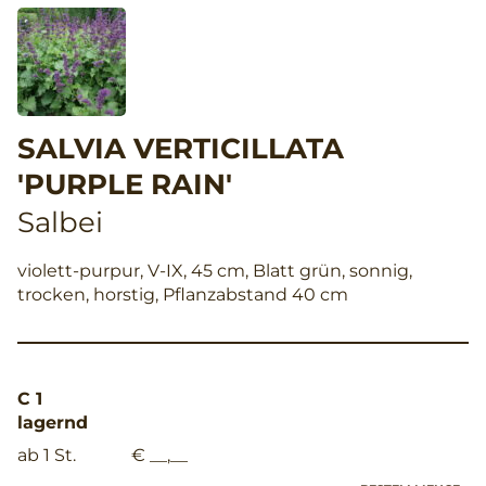
SALVIA VERTICILLATA
'PURPLE RAIN'
Salbei
violett-purpur, V-IX, 45 cm, Blatt grün, sonnig,
trocken, horstig, Pflanzabstand 40 cm
C 1
lagernd
ab 1 St.
€ __,__