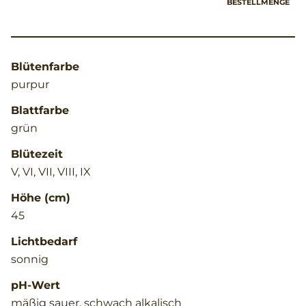
BESTELLMENGE
Blütenfarbe
purpur
Blattfarbe
grün
Blütezeit
V, VI, VII, VIII, IX
Höhe (cm)
45
Lichtbedarf
sonnig
pH-Wert
mäßig sauer, schwach alkalisch