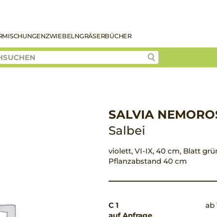
R
MISCHUNGEN
ZWIEBELN
GRÄSER
BÜCHER
SALVIA NEMOROS
Salbei
violett, VI-IX, 40 cm, Blatt grü
Pflanzabstand 40 cm
C 1
ab 
auf Anfrage