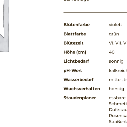
Blütenfarbe
violett
Blattfarbe
grün
Blütezeit
VI, VII, V
Höhe (cm)
40
Lichtbedarf
sonnig
pH-Wert
kalkreic
Wasserbedarf
mittel, 
Wuchsverhalten
horstig
Staudenplaner
essbare 
Schmett
Duftsta
Rosenkav
Straßen