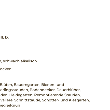
III, IX
h, schwach alkalisch
trocken
Blüten, Bauerngarten, Bienen- und
erlingsstauden, Bodendecker, Dauerblüher,
uden, Heidegarten, Remontierende Stauden,
aliere, Schnittstaude, Schotter- und Kiesgärten,
begleitgrün