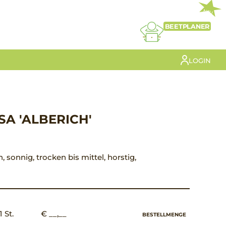
NEU
BEETPLANER
LOGIN
A 'ALBERICH'
n, sonnig, trocken bis mittel, horstig,
1 St.
€ __,__
BESTELLMENGE