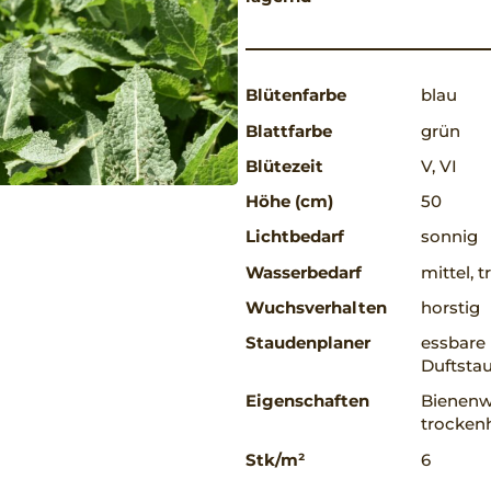
Blütenfarbe
blau
Blattfarbe
grün
Blütezeit
V, VI
Höhe (cm)
50
Lichtbedarf
sonnig
Wasserbedarf
mittel, 
Wuchsverhalten
horstig
Staudenplaner
essbare 
Duftstau
Eigenschaften
Bienenwe
trockenh
Stk/m²
6