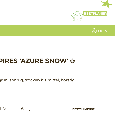
NEU
BEETPLANER
LOGIN
PIRES 'AZURE SNOW' ®
grün, sonnig, trocken bis mittel, horstig,
1 St.
€ __,__
BESTELLMENGE