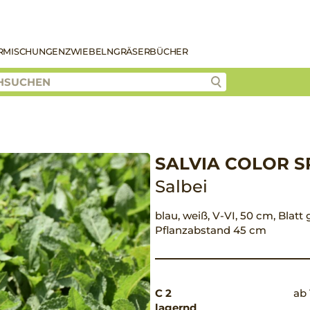
R
MISCHUNGEN
ZWIEBELN
GRÄSER
BÜCHER
SALVIA COLOR S
Salbei
blau, weiß, V-VI, 50 cm, Blatt 
Pflanzabstand 45 cm
C 2
ab 
lagernd