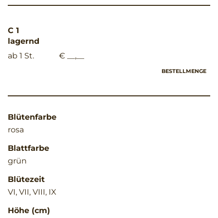
C 1
lagernd
ab 1 St.
€ __,__
BESTELLMENGE
Blütenfarbe
rosa
Blattfarbe
grün
Blütezeit
VI, VII, VIII, IX
Höhe (cm)