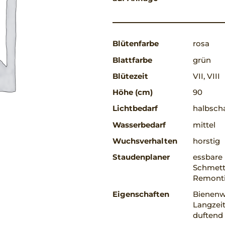
Blütenfarbe
rosa
Blattfarbe
grün
Blütezeit
VII, VIII
Höhe (cm)
90
Lichtbedarf
halbscha
Wasserbedarf
mittel
Wuchsverhalten
horstig
Staudenplaner
essbare 
Schmett
Remonti
Eigenschaften
Bienenwe
Langzeit
duftend