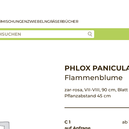
R
MISCHUNGEN
ZWIEBELN
GRÄSER
BÜCHER
PHLOX PANICULA
Flammenblume
zar-rosa, VII-VIII, 90 cm, Blatt
Pflanzabstand 45 cm
C 1
ab 
auf Anfrage