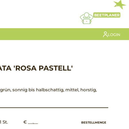
NEU
BEETPLANER
LOGIN
TA 'ROSA PASTELL'
 grün, sonnig bis halbschattig, mittel, horstig,
1 St.
€ __,__
BESTELLMENGE